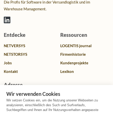
Die Profis für Software in der Versandlogistik und im
Warehouse Management.
Entdecke
Ressourcen
NETVERSYS
LOGENTIS journal
NETSTORSYS
Firmenhistorie
Jobs
Kundenprojekte
Kontakt
Lexikon
Adresse
Wir verwenden Cookies
Franz-Lenz Str. 4, 49084 Osnabrück, Deutschland
Wir setzen Cookies ein, um die Nutzung unserer Webseiten zu
+49 (0)541 580587 0
analysieren, einschließlich des Such und Surfverlaufs,
Suchbegriffen und Ihnen auf Ihr Nutzungsverhalten angepasste
info@logentis.de