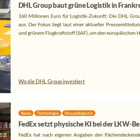
DHL Group baut grüne Logistik in Frankr
160 Millionen Euro für Logistik-Zukunft: Die DHL Group
aus. Der Fokus liegt laut einer aktueller Pressemitteil
und grünem Flugkraftstoff (SAF), um den europäischen H
Wo die DHL Group investiert
News
Technologie
Versandlogistik
FedEx setzt physische KI bei der LKW-Be
FedEx hat nach eigenen Angaben den flächendeckend