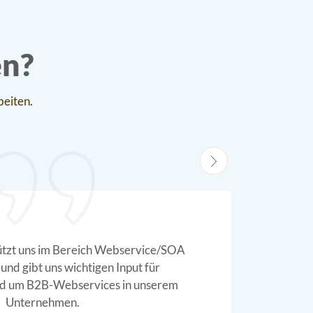
en?
beiten.
er Möglichkeit die Oberfläche von NETVERSYS auf
 “branden” und über die Cloud unsere Kunden damit
 zu lassen, hat uns auch die Carrierauswahl und die
amte Architektur inkl. der Usability überzeugt.