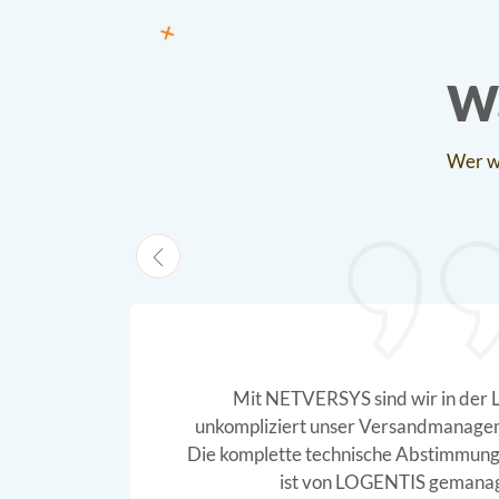
Wa
Wer we
 schnell und
LOGENTIS unterstützt
zu organisieren.
Architekturen und 
 unseren Partnern
Möglichkeiten rund 
orden.
Un