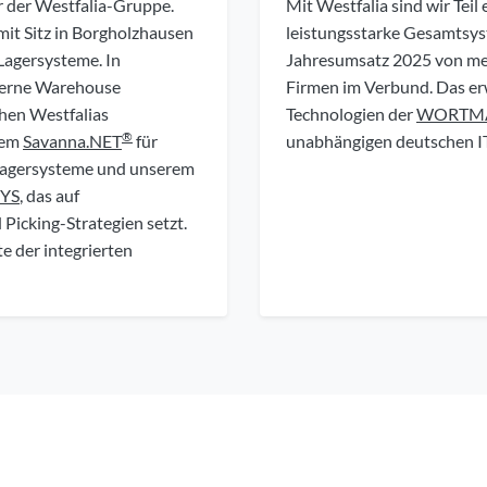
r der Westfalia-Gruppe.
Mit Westfalia sind wir Tei
mit Sitz in Borgholzhausen
leistungsstarke Gesamts
 Lagersysteme. In
Jahresumsatz 2025 von meh
derne Warehouse
Firmen im Verbund. Das er
chen Westfalias
Technologien der
WORTM
®
tem
Savanna.NET
für
unabhängigen deutschen 
Lagersysteme und unserem
YS
, das auf
 Picking-Strategien setzt.
e der integrierten