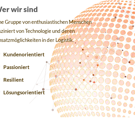
er wir sind
ne Gruppe von enthusiastischen Menschen
sziniert von Technologie und deren
nsatzmöglichkeiten in der Logistik.
Kundenorientiert
Passioniert
Resilient
Lösungsorientiert