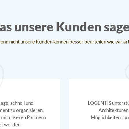
s unsere Kunden sag
nn nicht unsere Kunden können besser beurteilen wie wir ar
 uns im Bereich Webservice/SOA
Neben d
gibt uns wichtigen Input für
Fiege zu
um B2B-Webservices in unserem
arbeiten
ternehmen.
ges