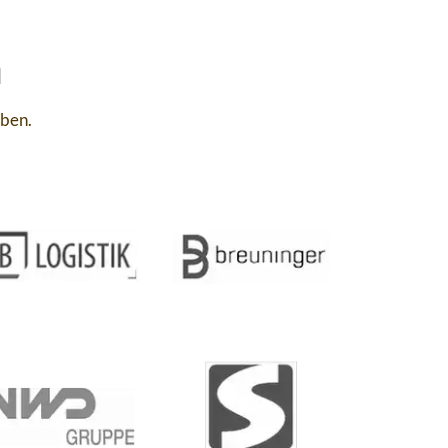
n
aben.