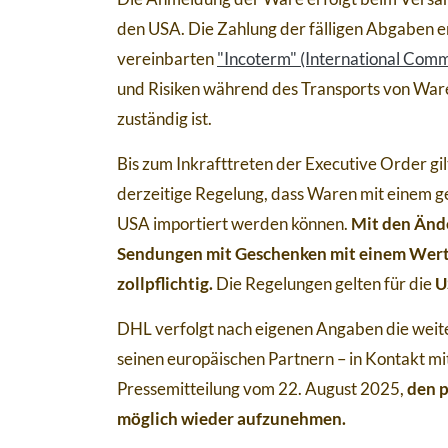
den USA. Die Zahlung der fälligen Abgaben 
vereinbarten
"Incoterm" (International Comm
und Risiken während des Transports von Waren
zuständig ist.
Bis zum Inkrafttreten der Executive Order gi
derzeitige Regelung, dass Waren mit einem g
USA importiert werden können.
Mit den Ände
Sendungen mit Geschenken mit einem Wert
zollpflichtig.
Die Regelungen gelten für die
U
DHL verfolgt nach eigenen Angaben die weit
seinen europäischen Partnern – in Kontakt m
Pressemitteilung vom 22. August 2025,
den p
möglich wieder aufzunehmen.