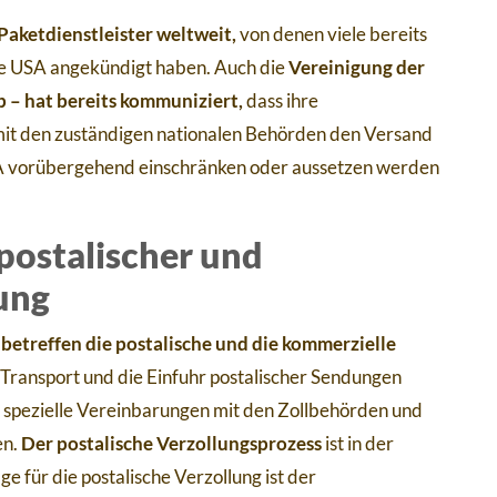
Paketdienstleister weltweit,
von denen viele bereits
die USA angekündigt haben. Auch die
Vereinigung der
 – hat bereits kommuniziert,
dass ihre
it den zuständigen nationalen Behörden den Versand
SA vorübergehend einschränken oder aussetzen werden
postalischer und
lung
r
betreffen die postalische und die kommerzielle
Transport und die Einfuhr postalischer Sendungen
e spezielle Vereinbarungen mit den Zollbehörden und
en.
Der postalische Verzollungsprozess
ist in der
e für die postalische Verzollung ist der