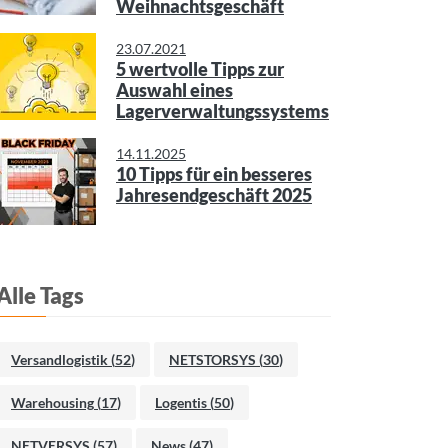
Weihnachtsgeschäft
23.07.2021
5 wertvolle Tipps zur
Auswahl eines
Lagerverwaltungssystems
14.11.2025
10 Tipps für ein besseres
Jahresendgeschäft 2025
Alle Tags
Versandlogistik
(
52
)
NETSTORSYS
(
30
)
Warehousing
(
17
)
Logentis
(
50
)
NETVERSYS
(
57
)
News
(
47
)