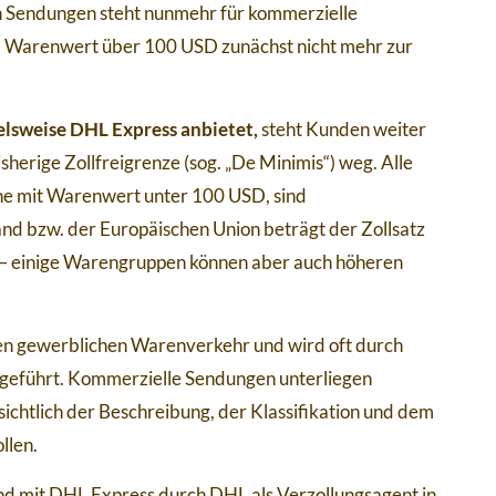
n Sendungen steht nunmehr für kommerzielle
m Warenwert über 100 USD zunächst nicht mehr zur
ielsweise DHL Express anbietet,
steht Kunden weiter
isherige Zollfreigrenze (sog. „De Minimis“) weg. Alle
he mit Warenwert unter 100 USD, sind
and bzw. der Europäischen Union beträgt der Zollsatz
 – einige Warengruppen können aber auch höheren
 den gewerblichen Warenverkehr und wird oft durch
chgeführt. Kommerzielle Sendungen unterliegen
ichtlich der Beschreibung, der Klassifikation und dem
llen.
d mit DHL Express durch DHL als Verzollungsagent in