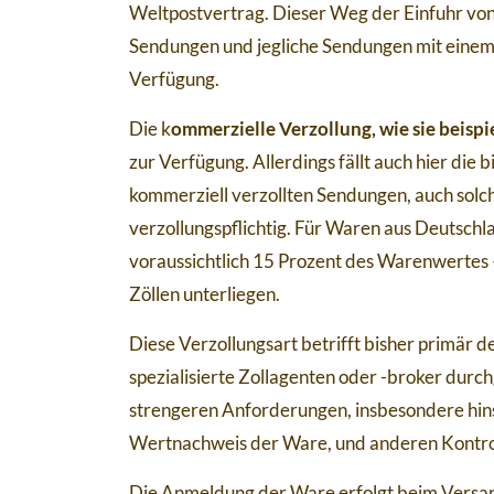
Weltpostvertrag. Dieser Weg der Einfuhr vo
Sendungen und jegliche Sendungen mit eine
Verfügung.
Die k
ommerzielle Verzollung, wie sie beisp
zur Verfügung. Allerdings fällt auch hier die b
kommerziell verzollten Sendungen, auch solc
verzollungspflichtig. Für Waren aus Deutschl
voraussichtlich 15 Prozent des Warenwertes
Zöllen unterliegen.
Diese Verzollungsart betrifft bisher primär
spezialisierte Zollagenten oder -broker dur
strengeren Anforderungen, insbesondere hins
Wertnachweis der Ware, und anderen Kontro
Die Anmeldung der Ware erfolgt beim Versan