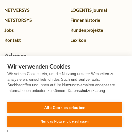
NETVERSYS
LOGENTIS journal
NETSTORSYS
Firmenhistorie
Jobs
Kundenprojekte
Kontakt
Lexikon
Adresse
Wir verwenden Cookies
Franz-Lenz Str. 4, 49084 Osnabrück, Deutschland
Wir setzen Cookies ein, um die Nutzung unserer Webseiten zu
+49 (0)541 580587 0
analysieren, einschließlich des Such und Surfverlaufs,
Suchbegriffen und Ihnen auf Ihr Nutzungsverhalten angepasste
info@logentis.de
Informationen anbieten zu können.
Datenschutzerklärung
+49 (0)541 580587 99
Alle Cookies erlauben
Nur das Notwendige zulassen
Copyright @
2026
LOGENTIS GmbH
. All rights reserved.