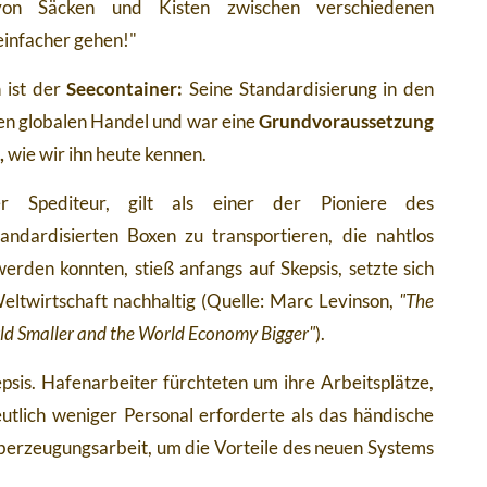
on Säcken und Kisten zwischen verschiedenen
 einfacher gehen!"
 ist der
Seecontainer:
Seine Standardisierung in den
en globalen Handel und war eine
Grundvoraussetzung
,
wie wir ihn heute kennen.
r Spediteur, gilt als einer der Pioniere des
andardisierten Boxen zu transportieren, die nahtlos
rden konnten, stieß anfangs auf Skepsis, setzte sich
eltwirtschaft nachhaltig (Quelle: Marc Levinson,
"The
ld Smaller and the World Economy Bigger"
).
psis. Hafenarbeiter fürchteten um ihre Arbeitsplätze,
tlich weniger Personal erforderte als das händische
berzeugungsarbeit, um die Vorteile des neuen Systems