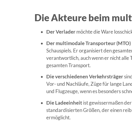
Die Akteure beim mul
Der Verlader
möchte die Ware losschick
Der multimodale Transporteur (MTO)
Schauspiels. Er organisiert den gesamte
verantwortlich, auch wenn er nicht alle T
gesamten Transport.
Die verschiedenen Verkehrsträger
sind
Vor- und Nachläufe, Züge für lange Land
und Flugzeuge, wenn es besonders schne
Die Ladeeinheit
ist gewissermaßen der 
standardisierten Größen, der einen re
ermöglicht.