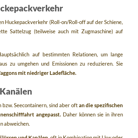
uckepackverkehr
en Huckepackverkehr (Roll-on/Roll-off auf der Schiene,
tte Sattelzug (teilweise auch mit Zugmaschine) auf
Hauptsächlich auf bestimmten Relationen, um lange
taus zu umgehen und Emissionen zu reduzieren. Sie
aggons mit niedriger Ladefläche.
 Kanälen
 bzw. Seecontainern, sind aber oft
an die spezifischen
enschifffahrt angepasst.
Daher können sie in ihren
rn abweichen.
 Flüssen und Kanälen,
oft in Kombination mit Lkw oder