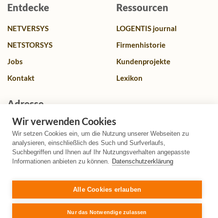
Entdecke
Ressourcen
NETVERSYS
LOGENTIS journal
NETSTORSYS
Firmenhistorie
Jobs
Kundenprojekte
Kontakt
Lexikon
Adresse
Wir verwenden Cookies
Franz-Lenz Str. 4, 49084 Osnabrück, Deutschland
Wir setzen Cookies ein, um die Nutzung unserer Webseiten zu
+49 (0)541 580587 0
analysieren, einschließlich des Such und Surfverlaufs,
Suchbegriffen und Ihnen auf Ihr Nutzungsverhalten angepasste
info@logentis.de
Informationen anbieten zu können.
Datenschutzerklärung
+49 (0)541 580587 99
Alle Cookies erlauben
Nur das Notwendige zulassen