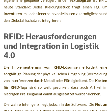
eigene Energiequelle verfügen. In der
Textillogistik
ist RFID
heute Standard: Jedes Kleidungsstück trägt einen Tag, um
Inventuren im Laden innerhalb von Minuten zu ermöglichen und
den Diebstahlschutz zu integrieren.
RFID: Herausforderungen
und Integration in Logistik
4.0
Die
Implementierung von RFID-Lösungen
erfordert eine
sorgfältige Planung der physikalischen Umgebung (Vermeidung
von Interferenzen durch Metall oder Flüssigkeiten). Die
Kosten
für RFID-Tags
sind so weit gesunken, dass auch Artikel im
niedrigen Preissegment damit ausgestattet werden können.
Die wahre Intelligenz liegt jedoch in der Software: Die
Flut an
RFID-Daten muss in Echtzeit gefiltert
und
in das ERP- oder