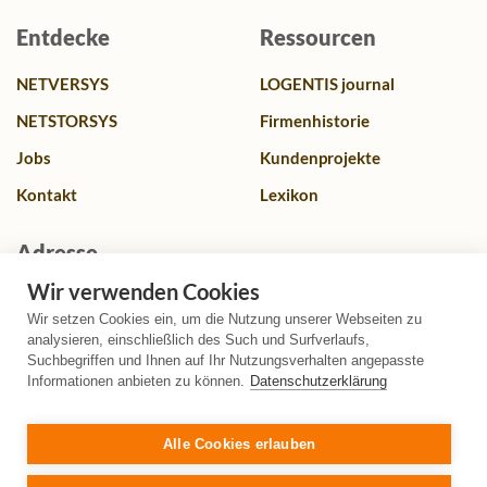
Entdecke
Ressourcen
NETVERSYS
LOGENTIS journal
NETSTORSYS
Firmenhistorie
Jobs
Kundenprojekte
Kontakt
Lexikon
Adresse
Wir verwenden Cookies
Franz-Lenz Str. 4, 49084 Osnabrück, Deutschland
Wir setzen Cookies ein, um die Nutzung unserer Webseiten zu
+49 (0)541 580587 0
analysieren, einschließlich des Such und Surfverlaufs,
Suchbegriffen und Ihnen auf Ihr Nutzungsverhalten angepasste
info@logentis.de
Informationen anbieten zu können.
Datenschutzerklärung
+49 (0)541 580587 99
Alle Cookies erlauben